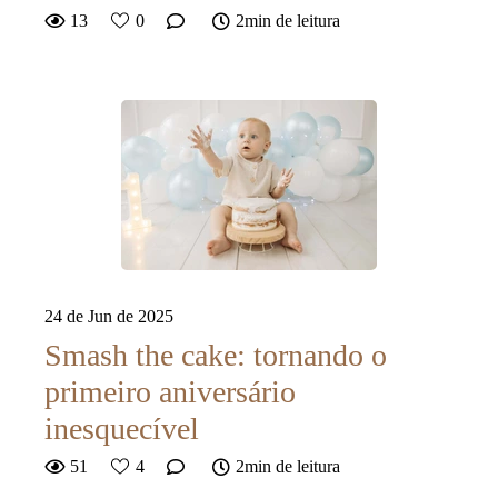
13
0
2min de leitura
24 de Jun de 2025
Smash the cake: tornando o
primeiro aniversário
inesquecível
51
4
2min de leitura