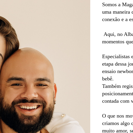
Somos a Magal
uma maneira d
conexão e a es
Aqui, no Alba,
momentos que 
Especialistas
etapa dessa jo
ensaio newbor
bebê.
Também registr
posicionament
contada com v
O que nos move
criamos algo 
muito amor, se