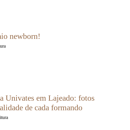
aio newborn!
tura
a Univates em Lajeado: fotos
alidade de cada formando
itura