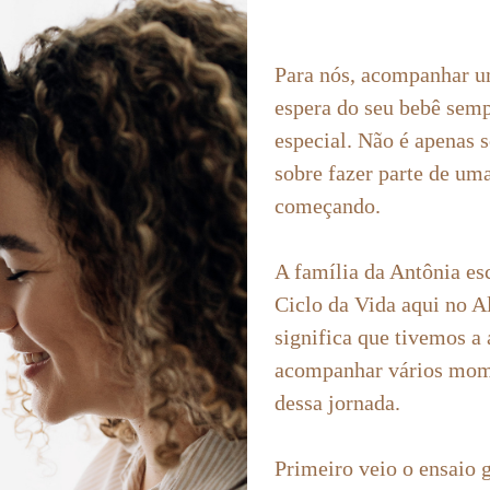
Para nós, acompanhar u
espera do seu bebê semp
especial. Não é apenas s
sobre fazer parte de uma
começando.
A família da Antônia esc
Ciclo da Vida aqui no Al
significa que tivemos a 
acompanhar vários mom
dessa jornada.
Primeiro veio o ensaio g