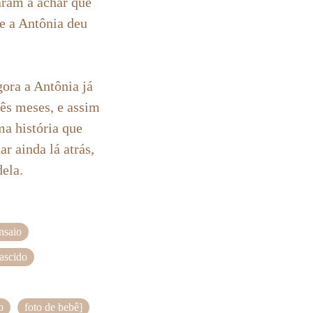
aram a achar que
ue a Antônia deu
gora a Antônia já
rês meses, e assim
a história que
 ainda lá atrás,
dela.
nsaio
nascido
o
foto de bebê]