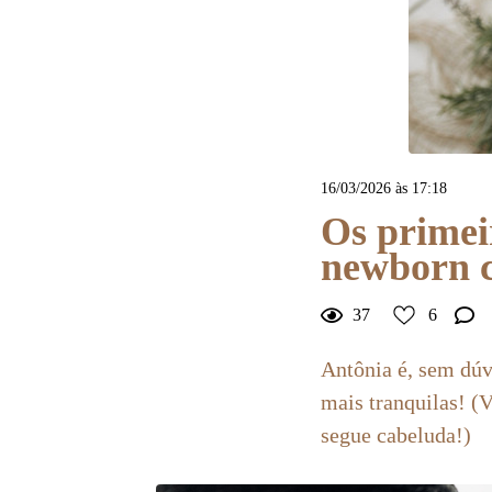
16/03/2026 às 17:18
Os primei
newborn c
37
6
Antônia é, sem dúv
mais tranquilas! (
segue cabeluda!)
6
Curtir
Comentar