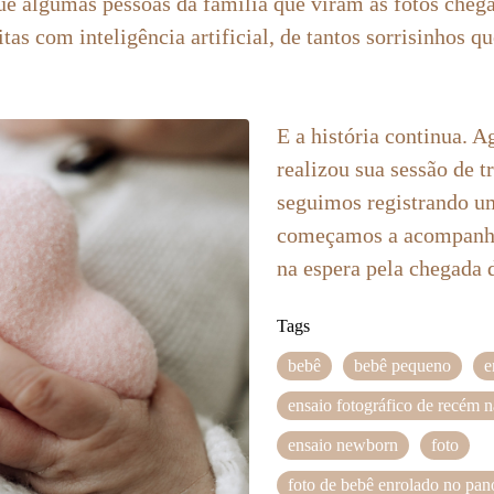
 algumas pessoas da família que viram as fotos cheg
itas com inteligência artificial, de tantos sorrisinhos q
E a história continua. A
realizou sua sessão de t
seguimos registrando um
começamos a acompanhar
na espera pela chegada 
Tags
bebê
bebê pequeno
e
ensaio fotográfico de recém 
ensaio newborn
foto
foto de bebê enrolado no pan