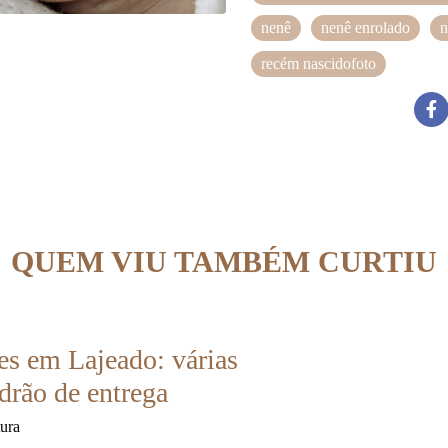
nenê
nenê enrolado
n
recém nascidofoto
QUEM VIU TAMBÉM CURTIU
es em Lajeado: várias
drão de entrega
tura