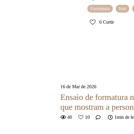
Formatura
foto
6
Curtir
16 de Mar de 2026
Ensaio de formatura n
que mostram a person
40
10
1min de le