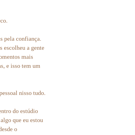
rco.
 pela confiança.
s escolheu a gente
momentos mais
as, e isso tem um
essoal nisso tudo.
entro do estúdio
algo que eu estou
desde o