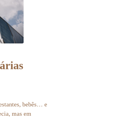
árias
gestantes, bebês… e
tecia, mas em