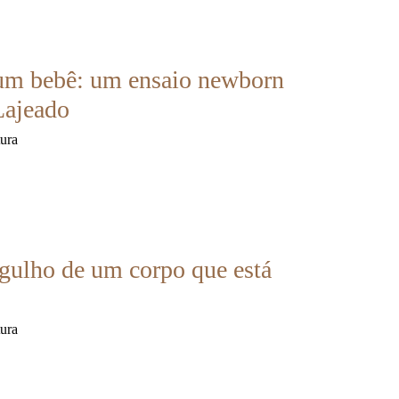
 um bebê: um ensaio newborn
Lajeado
tura
rgulho de um corpo que está
tura