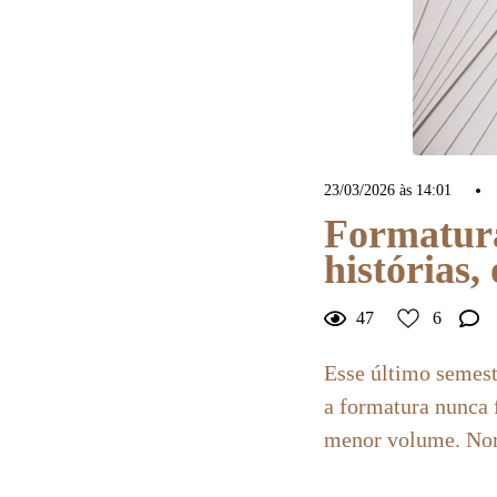
23/03/2026 às 14:01
Formatura
histórias
47
6
Esse último semest
a formatura nunca 
menor volume. Nor
6
Curtir
Comentar