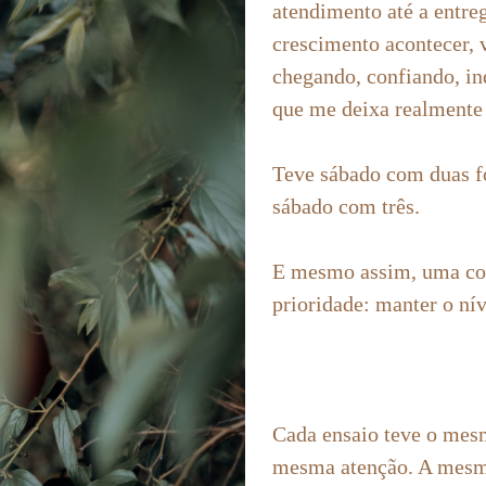
atendimento até a entreg
crescimento acontecer, 
chegando, confiando, i
que me deixa realmente 
Teve sábado com duas f
sábado com três.
E mesmo assim, uma coi
prioridade: manter o nív
Cada ensaio teve o mes
mesma atenção. A mesm