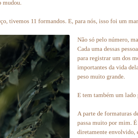
o mudou.
rço, tivemos 11 formandos. E, para nós, isso foi um ma
Não só pelo número, mas
Cada uma dessas pessoa
para registrar um dos 
importantes da vida del
peso muito grande.
E tem também um lado p
A parte de formaturas d
passa muito por mim. É 
diretamente envolvido, 