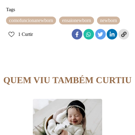
Tags
comofuncionanewborn
ensaionewborn
newborn
1
Curtir
QUEM VIU TAMBÉM CURTIU